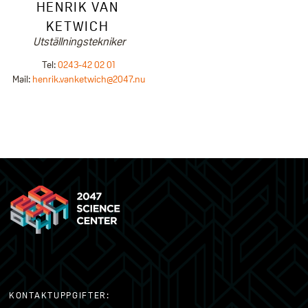
HENRIK VAN
KETWICH
Utställningstekniker
Tel:
0243-42 02 01
Mail:
henrik.vanketwich@2047.nu
KONTAKTUPPGIFTER: