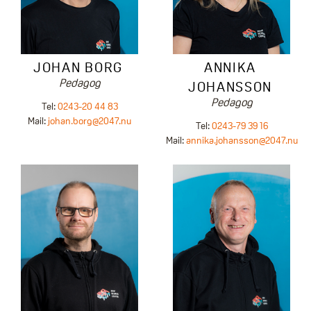
JOHAN BORG
ANNIKA
Pedagog
JOHANSSON
Pedagog
Tel:
0243-20 44 83
Mail:
johan.borg@2047.nu
Tel:
0243-79 39 16
Mail:
annika.johansson@2047.nu