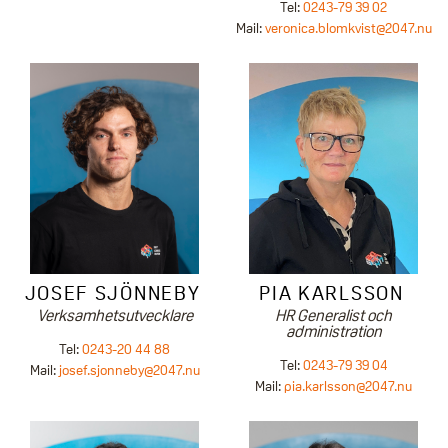
Tel:
0243-79 39 02
Mail:
veronica.blomkvist@2047.nu
PIA KARLSSON
JOSEF SJÖNNEBY
HR Generalist och
Verksamhetsutvecklare
administration
Tel:
0243-20 44 88
Tel:
0243-79 39 04
Mail:
josef.sjonneby@2047.nu
Mail:
pia.karlsson@2047.nu