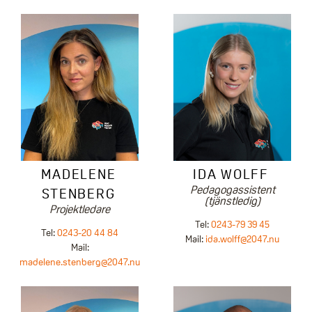
MADELENE
IDA WOLFF
Pedagogassistent
STENBERG
(tjänstledig)
Projektledare
Tel:
0243-79 39 45
Tel:
0243-20 44 84
Mail:
ida.wolff@2047.nu
Mail:
madelene.stenberg@2047.nu