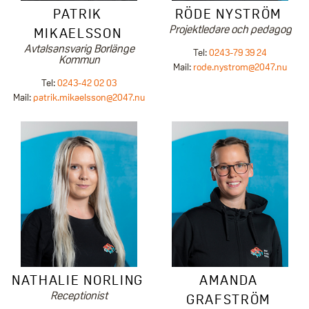
RÖDE NYSTRÖM
PATRIK
Projektledare och pedagog
MIKAELSSON
Avtalsansvarig Borlänge
Tel:
0243-79 39 24
Kommun
Mail:
rode.nystrom@2047.nu
Tel:
0243-42 02 03
Mail:
patrik.mikaelsson@2047.nu
NATHALIE NORLING
AMANDA
Receptionist
GRAFSTRÖM