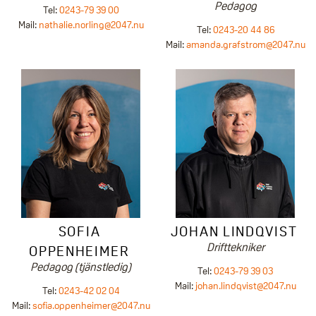
Pedagog
Tel:
0243-79 39 00
Mail:
nathalie.norling@2047.nu
Tel:
0243-20 44 86
Mail:
amanda.grafstrom@2047.nu
SOFIA
JOHAN LINDQVIST
Drifttekniker
OPPENHEIMER
Pedagog (tjänstledig)
Tel:
0243-79 39 03
Mail:
johan.lindqvist@2047.nu
Tel:
0243-42 02 04
Mail:
sofia.oppenheimer@2047.nu