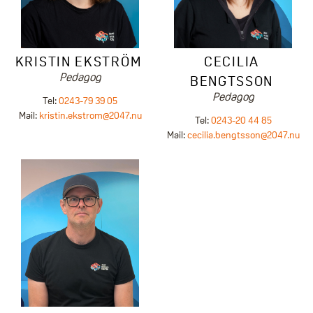
KRISTIN EKSTRÖM
CECILIA
Pedagog
BENGTSSON
Pedagog
Tel:
0243-79 39 05
Mail:
kristin.ekstrom@2047.nu
Tel:
0243-20 44 85
Mail:
cecilia.bengtsson@2047.nu