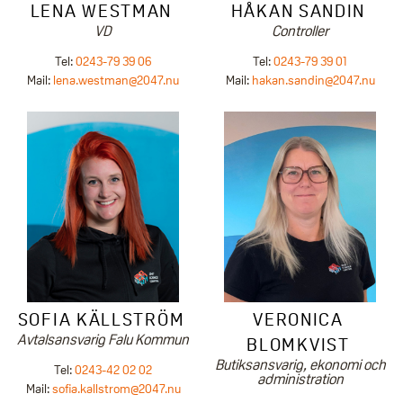
LENA WESTMAN
HÅKAN SANDIN
VD
Controller
Tel:
0243-79 39 06
Tel:
0243-79 39 01
Mail:
lena.westman@2047.nu
Mail:
hakan.sandin@2047.nu
SOFIA KÄLLSTRÖM
VERONICA
Avtalsansvarig Falu Kommun
BLOMKVIST
Butiksansvarig, ekonomi och
Tel:
0243-42 02 02
administration
Mail:
sofia.kallstrom@2047.nu