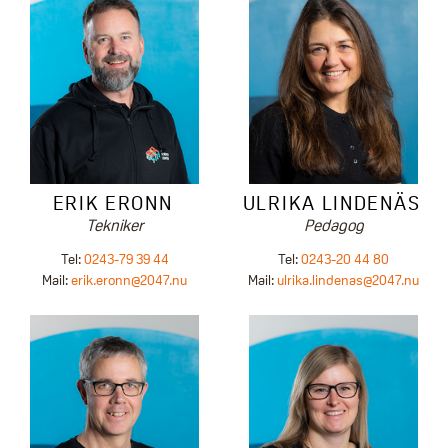
ULRIKA LINDENÄS
ERIK ERONN
Pedagog
Tekniker
Tel:
0243-20 44 80
Tel:
0243-79 39 44
Mail:
ulrika.lindenas@2047.nu
Mail:
erik.eronn@2047.nu