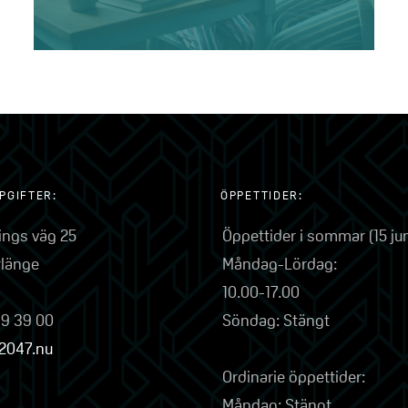
PGIFTER:
ÖPPETTIDER:
lings väg 25
Öppettider i sommar (15 ju
rlänge
Måndag-Lördag:
10.00-17.00
79 39 00
Söndag: Stängt
2047.nu
Ordinarie öppettider:
Måndag: Stängt